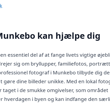
k
 Munkebo kan hjælpe dig
n essentiel del af at fange livets vigtige øjebl
ejer sig om bryllupper, familiefotos, portræt
rofessionel fotograf i Munkebo tilbyde dig d
at gøre dine billeder unikke. Med en lokal foto
eder taget i de smukke omgivelser, som området
er hverdagen i byen og kan indfange den særl