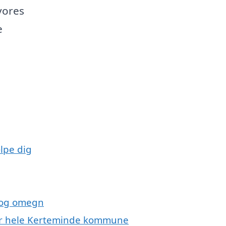
vores
e
lpe dig
o og omegn
ler hele Kerteminde kommune