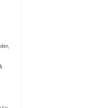
der,
å
? En