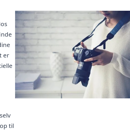
Hos
finde
dine
t er
ielle
selv
op til