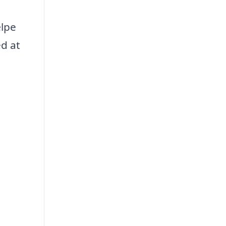
ælpe
ed at