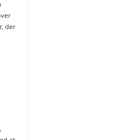
n
over
r, der
,
ved at