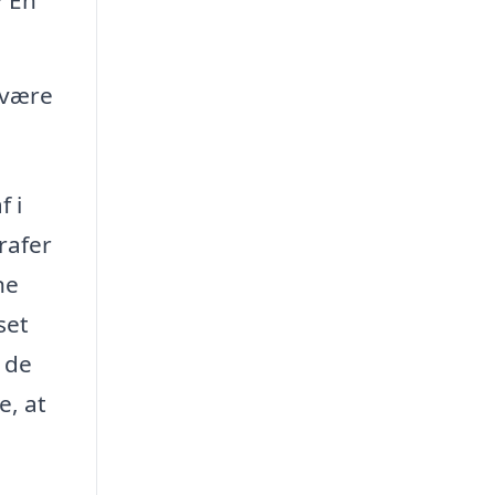
 være
f i
rafer
ne
set
 de
e, at