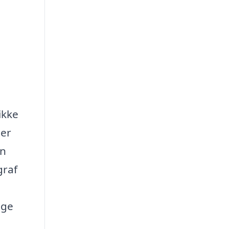
ikke
ter
en
graf
ige