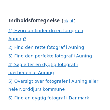
Indholdsfortegnelse
skjul
1)
Hvordan finder du en fotograf i
Auning?
2)
Find den rette fotograf i Auning
3)
Find den perfekte fotograf i Auning
4)
Søg efter en dygtig fotograf i
nærheden af Auning
5)
Oversigt over fotografer i Auning eller
hele Norddjurs kommune
6)
Find en dygtig fotograf i Danmark