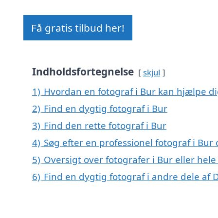
Få gratis tilbud her!
Indholdsfortegnelse
skjul
1)
Hvordan en fotograf i Bur kan hjælpe d
2)
Find en dygtig fotograf i Bur
3)
Find den rette fotograf i Bur
4)
Søg efter en professionel fotograf i Bu
5)
Oversigt over fotografer i Bur eller h
6)
Find en dygtig fotograf i andre dele af