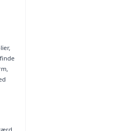
ier,
 finde
rm,
med
 værd