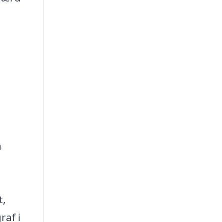
n
t,
raf i