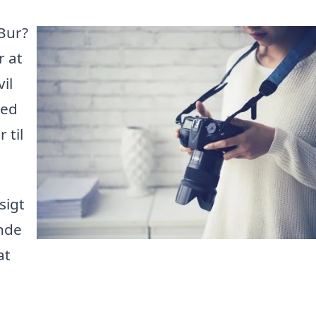
 Bur?
r at
vil
hed
 til
sigt
inde
at