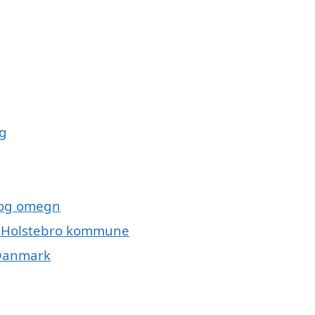
ig
r og omegn
ele Holstebro kommune
 Danmark