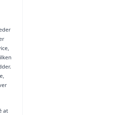
leder
er
ice,
ilken
dder.
e,
ver
é at