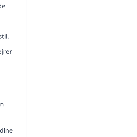
de
til.
jrer
en
 dine