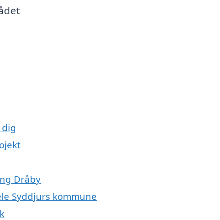
ådet
 dig
ojekt
ring Dråby
 hele Syddjurs kommune
k