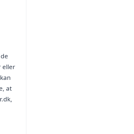
 de
 eller
 kan
e, at
r.dk,