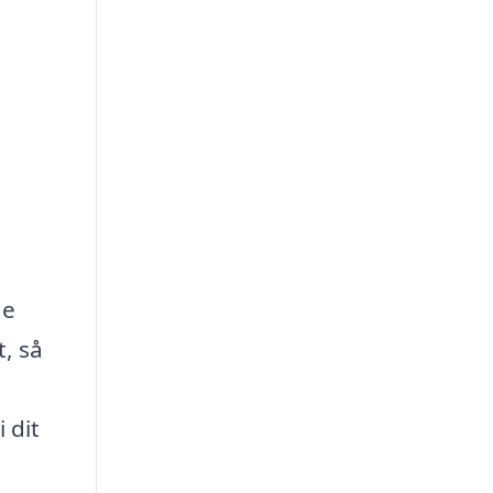
ge
t, så
s
 dit