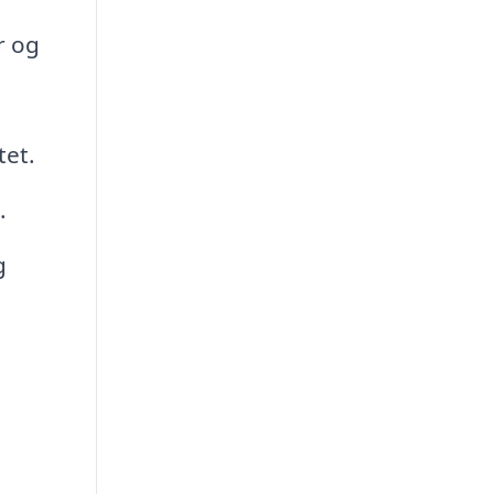
r og
tet.
.
g