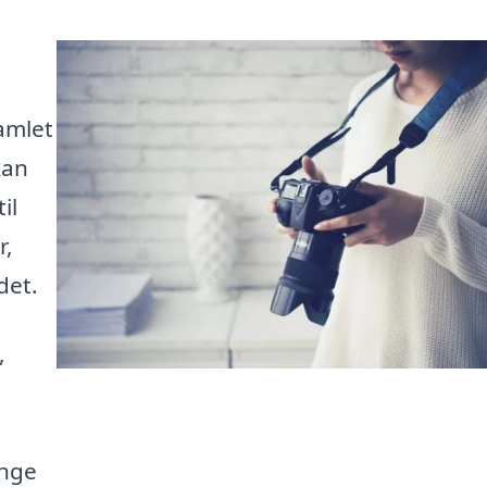
samlet
kan
il
r,
det.
,
ange