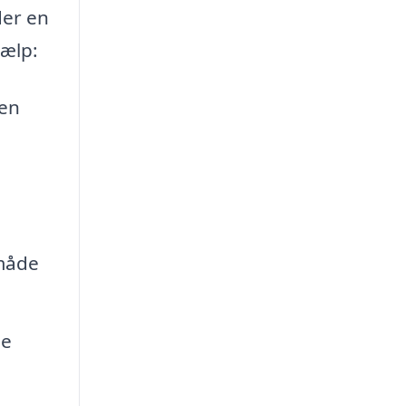
der en
jælp:
 en
 måde
se