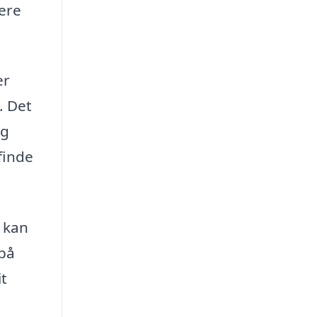
ere
er
. Det
og
 finde
r kan
 på
it