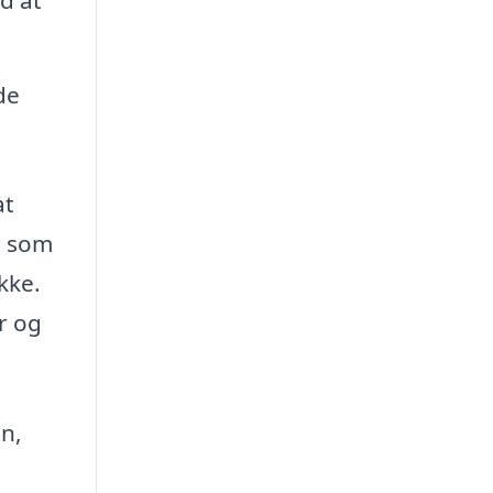
de
at
, som
kke.
r og
en,