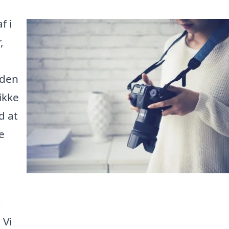
f i
,
 den
ikke
d at
e
g
 Vi