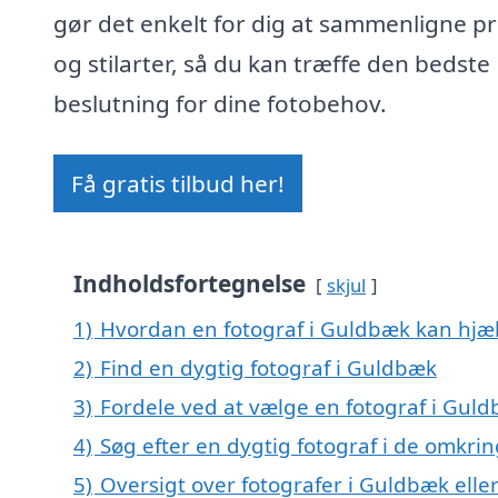
gør det enkelt for dig at sammenligne pr
og stilarter, så du kan træffe den bedste
beslutning for dine fotobehov.
Få gratis tilbud her!
Indholdsfortegnelse
skjul
1)
Hvordan en fotograf i Guldbæk kan hjæ
2)
Find en dygtig fotograf i Guldbæk
3)
Fordele ved at vælge en fotograf i Gul
4)
Søg efter en dygtig fotograf i de omkri
5)
Oversigt over fotografer i Guldbæk ell