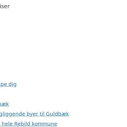
iser
lpe dig
dbæk
ngliggende byer til Guldbæk
er hele Rebild kommune