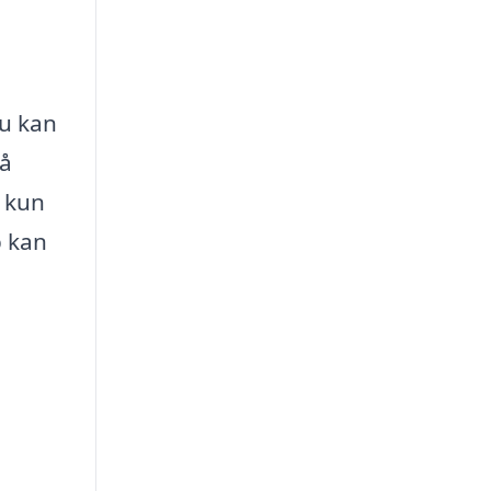
du kan
få
e kun
p kan