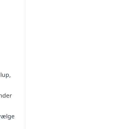
llup,
inder
 vælge