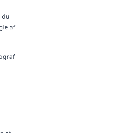
r du
gle af
tograf
d at