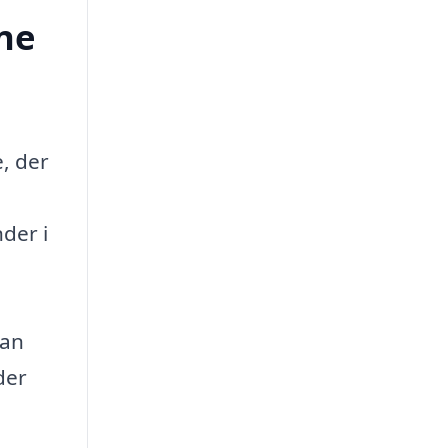
ne
, der
der i
ran
der