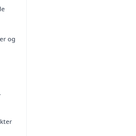
de
er og
r
kter