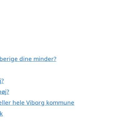
berige dine minder?
j?
høj?
 eller hele Viborg kommune
k