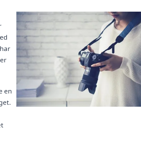
r
hed
 har
der
e en
get.
et