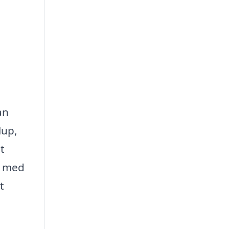
an
lup,
t
g med
t