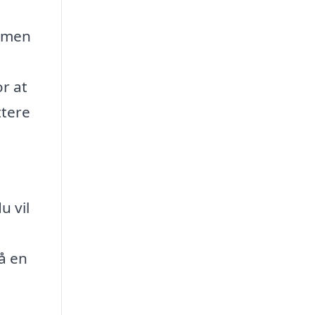
, men
or at
ttere
u vil
å en