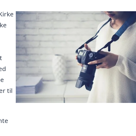
Kirke
kke
t
Med
ne
r til
nte