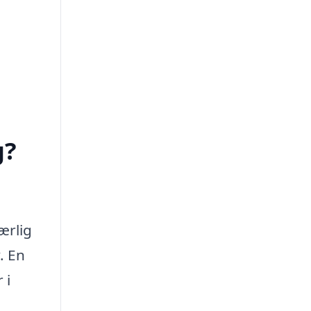
g?
ærlig
. En
 i