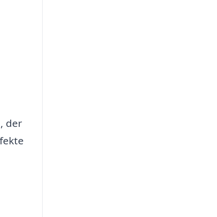
, der
rfekte