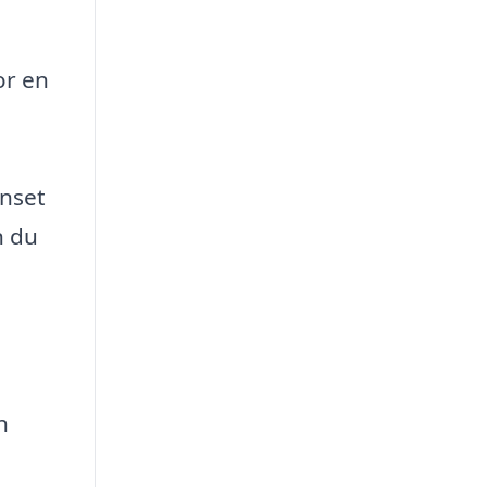
or en
anset
n du
n