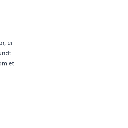
r, er
rundt
om et