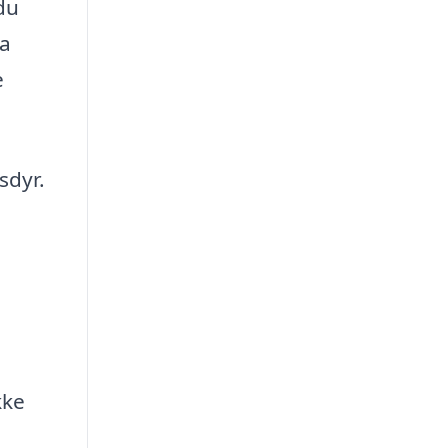
du
ra
e
sdyr.
e
kke