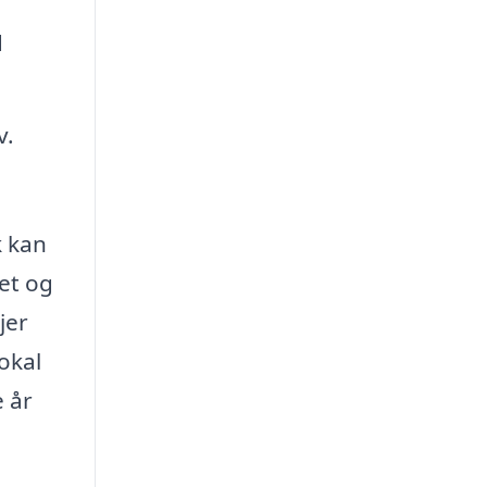
d
v.
k kan
get og
jer
okal
e år