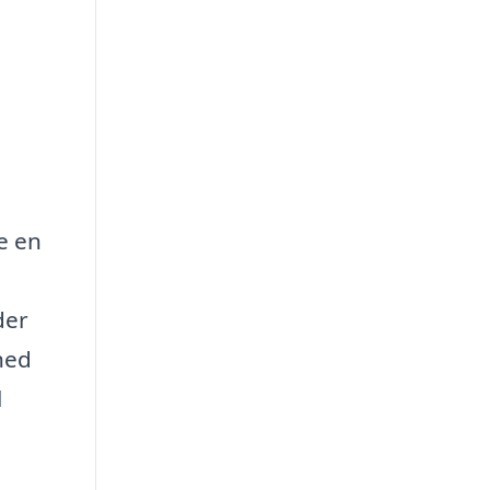
e en
der
hed
l