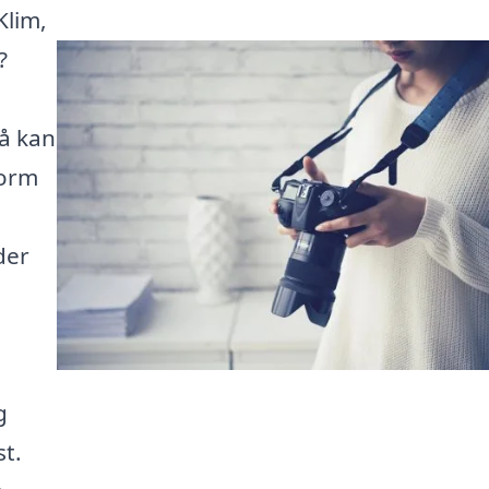
Klim,
?
så kan
form
der
g
st.