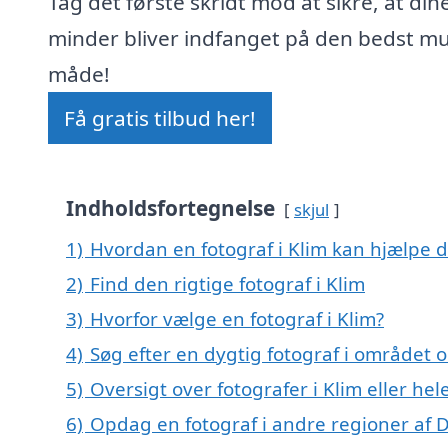
Tag det første skridt mod at sikre, at din
minder bliver indfanget på den bedst mu
måde!
Få gratis tilbud her!
Indholdsfortegnelse
skjul
1)
Hvordan en fotograf i Klim kan hjælpe d
2)
Find den rigtige fotograf i Klim
3)
Hvorfor vælge en fotograf i Klim?
4)
Søg efter en dygtig fotograf i området 
5)
Oversigt over fotografer i Klim eller 
6)
Opdag en fotograf i andre regioner af