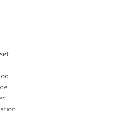
nset
 god
åde
r.
mation