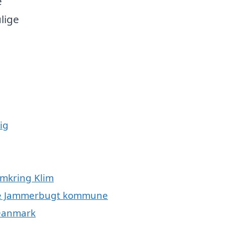
e
lige
ig
omkring Klim
hele Jammerbugt kommune
 Danmark