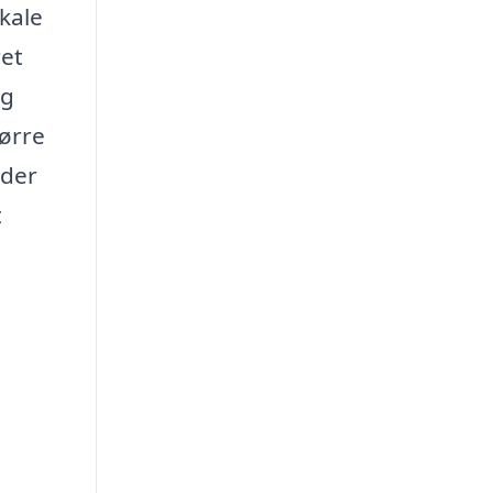
kale
ret
ig
ørre
 der
t