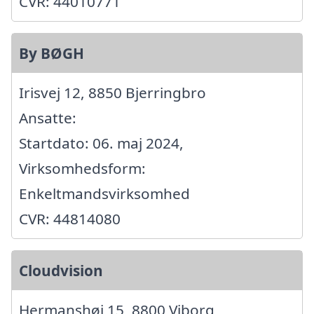
CVR: 44010771
By BØGH
Irisvej 12, 8850 Bjerringbro
Ansatte:
Startdato: 06. maj 2024,
Virksomhedsform:
Enkeltmandsvirksomhed
CVR: 44814080
Cloudvision
Hermanshøj 15, 8800 Viborg