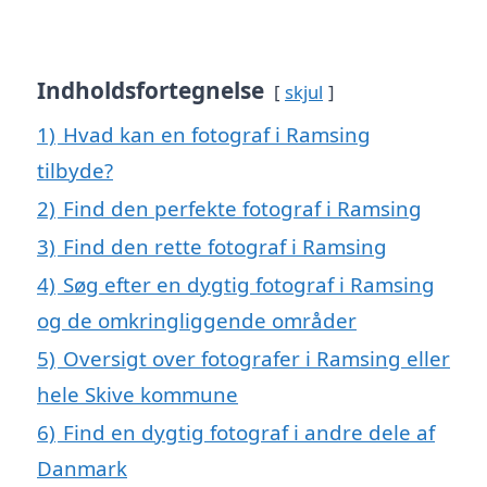
Indholdsfortegnelse
skjul
1)
Hvad kan en fotograf i Ramsing
tilbyde?
2)
Find den perfekte fotograf i Ramsing
3)
Find den rette fotograf i Ramsing
4)
Søg efter en dygtig fotograf i Ramsing
og de omkringliggende områder
5)
Oversigt over fotografer i Ramsing eller
hele Skive kommune
6)
Find en dygtig fotograf i andre dele af
Danmark