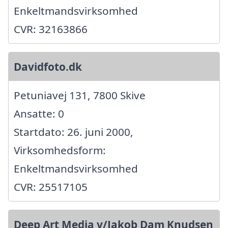
Enkeltmandsvirksomhed
CVR: 32163866
Davidfoto.dk
Petuniavej 131, 7800 Skive
Ansatte: 0
Startdato: 26. juni 2000,
Virksomhedsform:
Enkeltmandsvirksomhed
CVR: 25517105
Deep Art Media v/Jakob Dam Knudsen