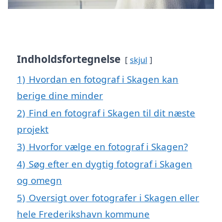
Indholdsfortegnelse
skjul
1)
Hvordan en fotograf i Skagen kan
berige dine minder
2)
Find en fotograf i Skagen til dit næste
projekt
3)
Hvorfor vælge en fotograf i Skagen?
4)
Søg efter en dygtig fotograf i Skagen
og omegn
5)
Oversigt over fotografer i Skagen eller
hele Frederikshavn kommune