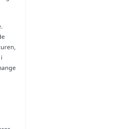
e.
de
turen,
i
 mange
eres