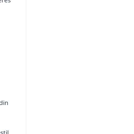
din
til