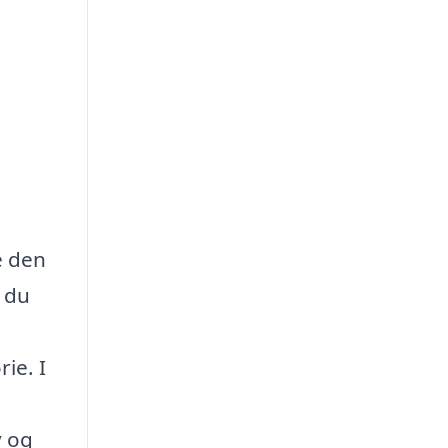
e den
m du
ie. I
v og