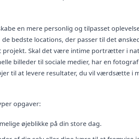
skabe en mere personlig og tilpasset oplevels
de bedste locations, der passer til det ønske
 projekt. Skal det være intime portrætter i na
nelle billeder til sociale medier, har en fotograf 
r til at levere resultater, du vil værdsætte i
typer opgaver:
melige øjeblikke på din store dag.
der af dig selv eller dine kære til at fremvise j