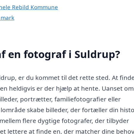
er hele Rebild Kommune
anmark
f en fotograf i Suldrup?
ldrup, er du kommet til det rette sted. At find
men heldigvis er der hjælp at hente. Uanset o
lleder, portrætter, familiefotografier eller
alområde skabe billeder, der fortæller din histor
ellem flere dygtige fotografer, der tilbyder
 det lettere at finde en, der matcher dine beho