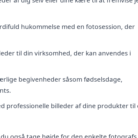
rdifuld hukommelse med en fotosession, der
lleder til din virksomhed, der kan anvendes i
særlige begivenheder såsom fødselsdage,
nts.
 professionelle billeder af dine produkter til 
du også tage højde for den enkelte fotografs s