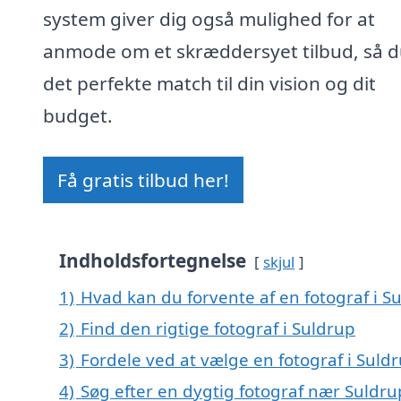
system giver dig også mulighed for at
anmode om et skræddersyet tilbud, så d
det perfekte match til din vision og dit
budget.
Få gratis tilbud her!
Indholdsfortegnelse
skjul
1)
Hvad kan du forvente af en fotograf i S
2)
Find den rigtige fotograf i Suldrup
3)
Fordele ved at vælge en fotograf i Suld
4)
Søg efter en dygtig fotograf nær Suldru