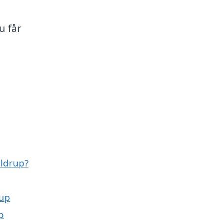
u får
uldrup?
rup
p