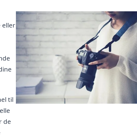
 eller
inde
dine
l til
elle
r de
e