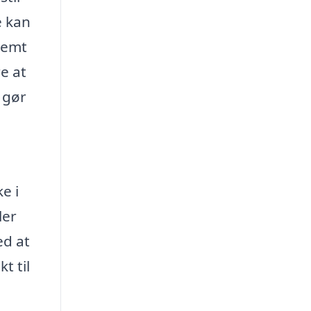
e kan
nemt
e at
r gør
e i
ler
ed at
t til