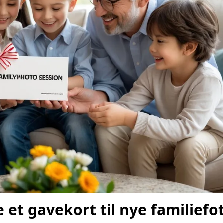
 et gavekort til nye familiefo