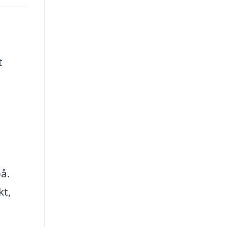
t
på.
kt,