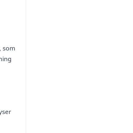
r, som
sning
ryser