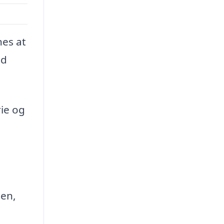
nes at
ld
rie og
men,