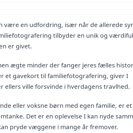
an være en udfordring, især når de allerede sy
amiliefotografering tilbyder en unik og værdifu
en er givet.
 men ægte minder der fanger jeres fælles histo
 et gavekort til familiefotografering, giver I
 ellers ville forsvinde i hverdagens travlhed.
ende eller voksne børn med egen familie, er et
omtanke. Det er en oplevelse I kan nyde sam
r kan pryde væggene i mange år fremover.