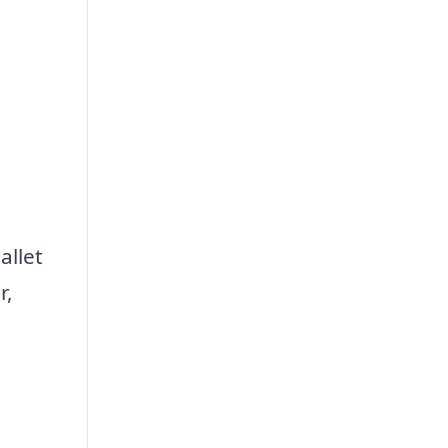
allet
r,