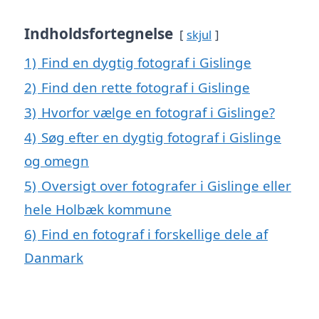
Indholdsfortegnelse
skjul
1)
Find en dygtig fotograf i Gislinge
2)
Find den rette fotograf i Gislinge
3)
Hvorfor vælge en fotograf i Gislinge?
4)
Søg efter en dygtig fotograf i Gislinge
og omegn
5)
Oversigt over fotografer i Gislinge eller
hele Holbæk kommune
6)
Find en fotograf i forskellige dele af
Danmark