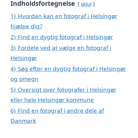
Indholdsfortegnelse
skjul
1)
Hvordan kan en fotograf i Helsingør
hjælpe dig?
2)
Find en dygtig fotograf i Helsingør
3)
Fordele ved at vælge en fotograf i
Helsingør
4)
Søg efter en dygtig fotograf i Helsingør
og omegn
5)
Oversigt over fotografer i Helsingør
eller hele Helsingør kommune
6)
Find en fotograf i andre dele af
Danmark