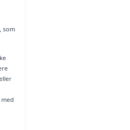
r
, som
kke
ere
ller
g med