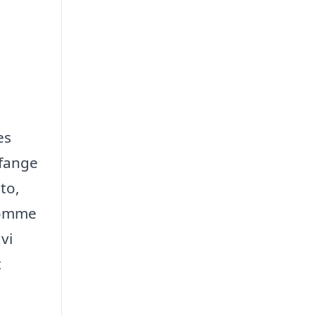
es
 fange
to,
ekomme
vi
t