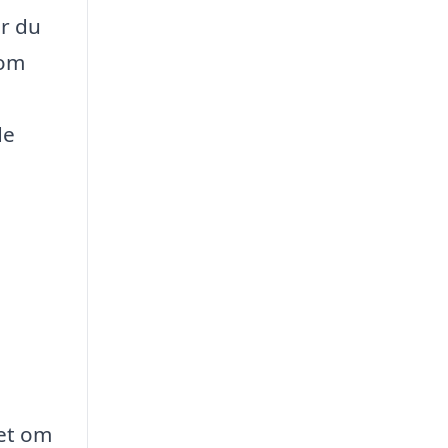
or du
 om
de
set om