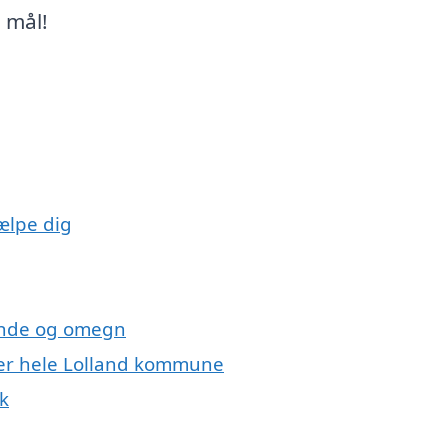
 mål!
ælpe dig
lunde og omegn
ller hele Lolland kommune
k