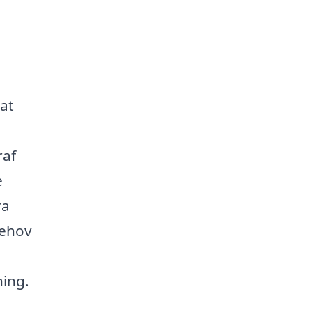
 at
raf
e
ra
behov
ning.