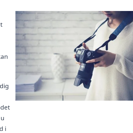
t
kan
 dig
ndet
du
d i