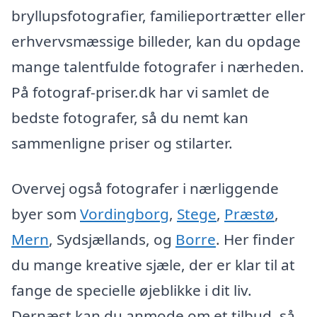
bryllupsfotografier, familieportrætter eller
erhvervsmæssige billeder, kan du opdage
mange talentfulde fotografer i nærheden.
På fotograf-priser.dk har vi samlet de
bedste fotografer, så du nemt kan
sammenligne priser og stilarter.
Overvej også fotografer i nærliggende
byer som
Vordingborg
,
Stege
,
Præstø
,
Mern
, Sydsjællands, og
Borre
. Her finder
du mange kreative sjæle, der er klar til at
fange de specielle øjeblikke i dit liv.
Dernæst kan du anmode om et tilbud, så