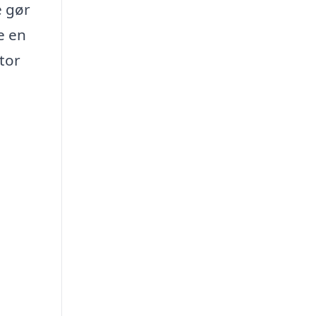
e gør
e en
tor