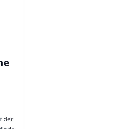
ne
r der