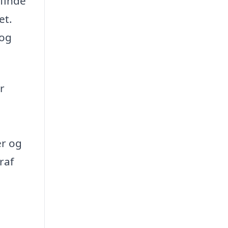
 finde
et.
 og
r
e
er og
raf