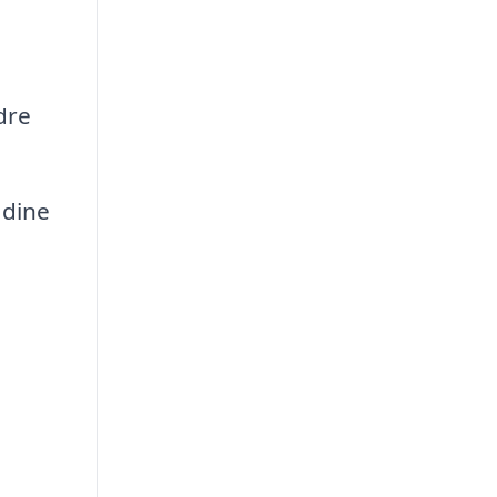
dre
 dine