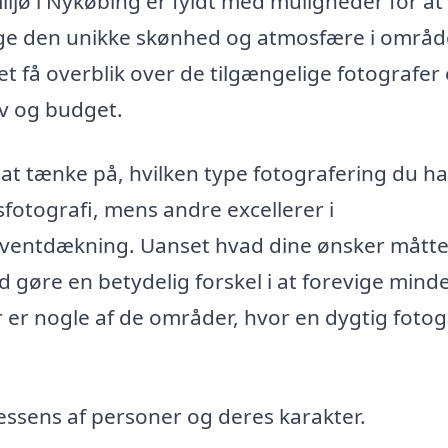
iljø i Nykøbing er fyldt med muligheder for at
fange den unikke skønhed og atmosfære i områd
et få overblik over de tilgængelige fotografer
ov og budget.
 at tænke på, hvilken type fotografering du ha
psfotografi, mens andre excellerer i
r eventdækning. Uanset hvad dine ønsker mått
d gøre en betydelig forskel i at forevige mind
r er nogle af de områder, hvor en dygtig fotog
essens af personer og deres karakter.