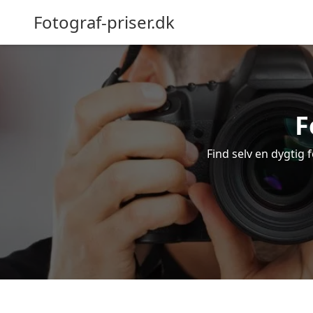
Fotograf-priser.dk
F
Find selv en dygtig f