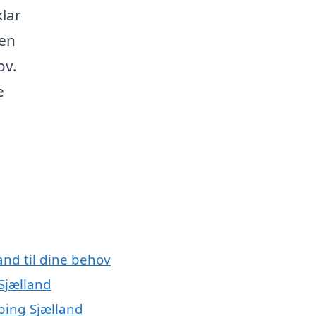
klar
 en
ov.
e
and til dine behov
Sjælland
øbing Sjælland