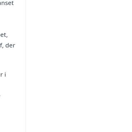
anset
et,
f, der
r i
e