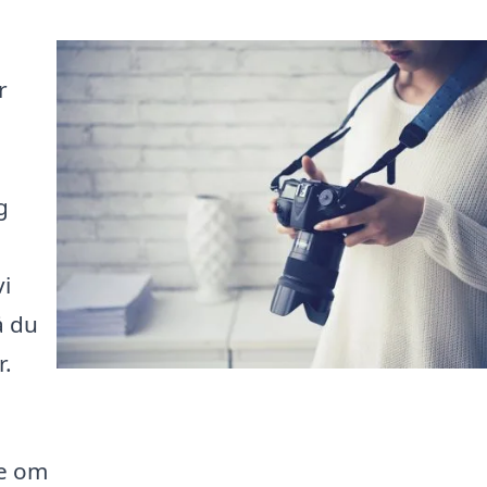
r
g
vi
å du
r.
de om