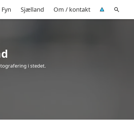
Fyn
Sjælland
Om / kontakt
nd
otografering i stedet.