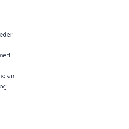
leder
 med
dig en
 og