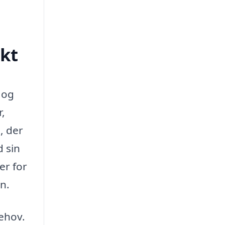
ekt
 og
,
, der
d sin
r for
n.
behov.