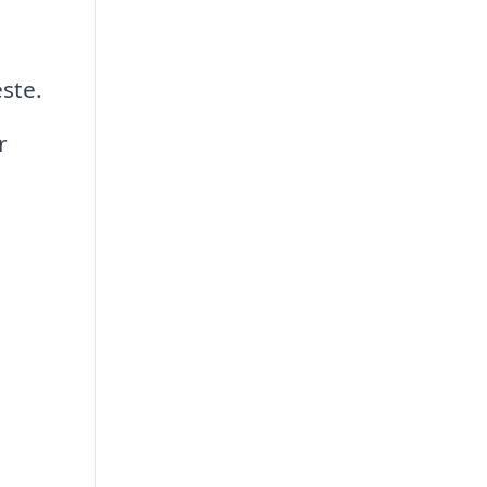
ste.
r