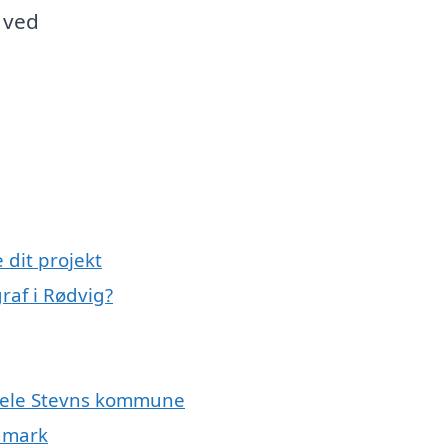
 ved
 dit projekt
raf i Rødvig?
r hele Stevns kommune
anmark