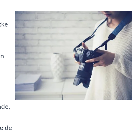
kke
an
t
åde,
re de