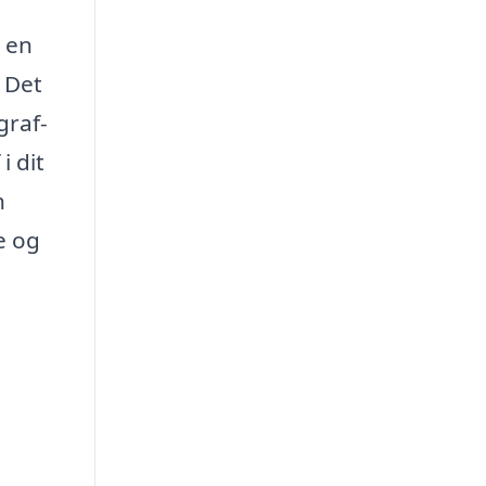
 en
 Det
graf-
i dit
n
e og