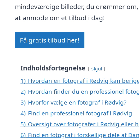
mindeværdige billeder, du drømmer om,
at anmode om et tilbud i dag!
Få gratis tilbud her!
Indholdsfortegnelse
skjul
1)
Hvordan en fotograf i Rødvig kan berige
2)
Hvordan finder du en professionel fotog
3)
Hvorfor vælge en fotograf i Rødvig?
4)
Find en professionel fotograf i Rødvig
5)
Oversigt over fotografer i Rødvig elle
6)
Find en fotograf i forskellige dele af D