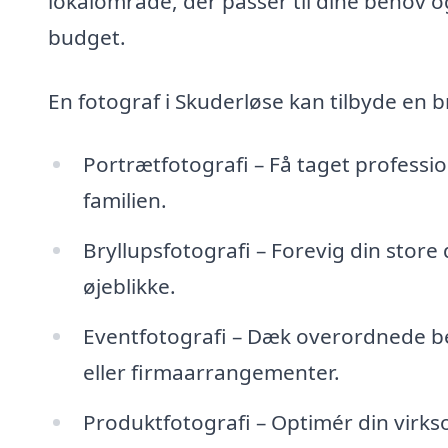
lokalområde, der passer til dine behov o
budget.
En fotograf i Skuderløse kan tilbyde en b
Portrætfotografi – Få taget profession
familien.
Bryllupsfotografi – Forevig din store
øjeblikke.
Eventfotografi – Dæk overordnede b
eller firmaarrangementer.
Produktfotografi – Optimér din virkso