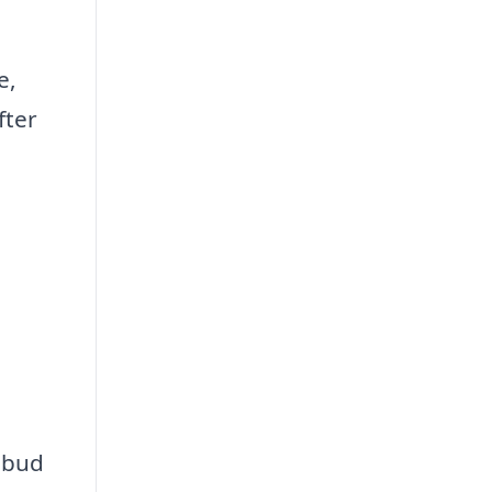
e,
fter
lbud