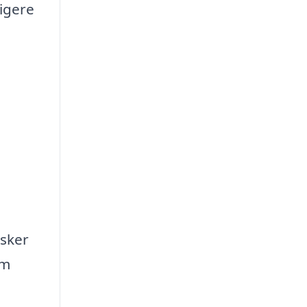
igere
nsker
om