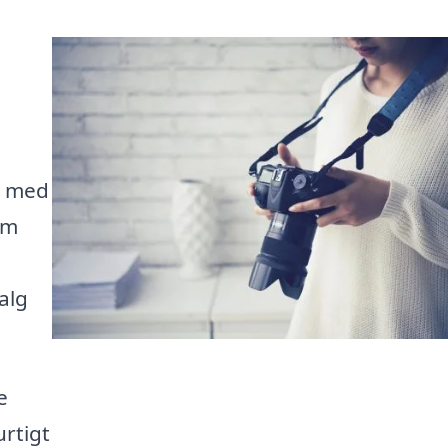
g med
rm
alg
e
urtigt