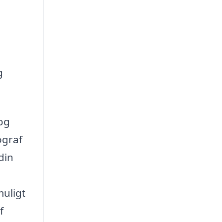
g
 og
ograf
din
muligt
f