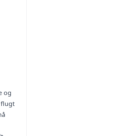
e og
dflugt
nå