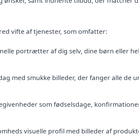
g ønsker, samt indhente tilbud, der matcher d
red vifte af tjenester, som omfatter:
elle portrætter af dig selv, dine børn eller he
 dag med smukke billeder, der fanger alle de u
egivenheder som fødselsdage, konfirmationer
mheds visuelle profil med billeder af produkt