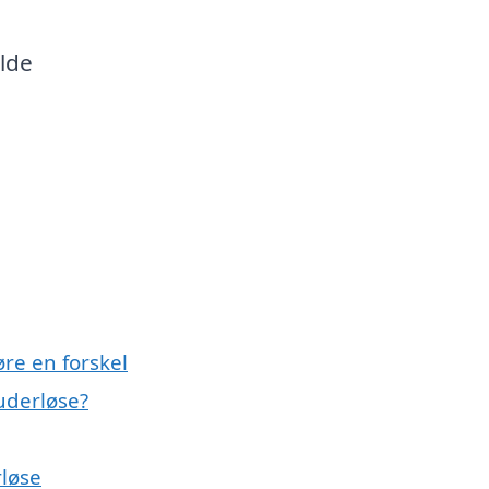
lde
re en forskel
kuderløse?
rløse