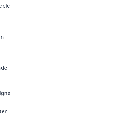
dele
an
nde
ligne
ter