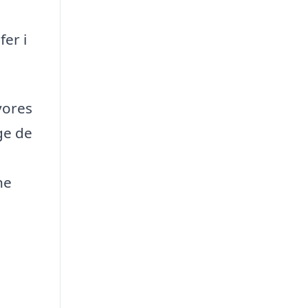
fer i
vores
ge de
ne