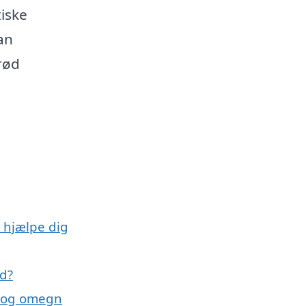
tiske
an
rød
 hjælpe dig
nd?
d og omegn