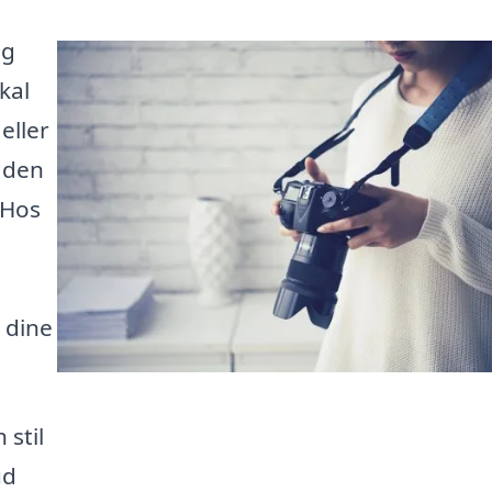
ig
kal
 eller
 den
 Hos
 dine
 stil
ud