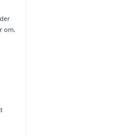
 der
er om.
t