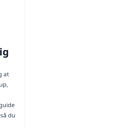
ig
g at
lup,
 guide
 så du