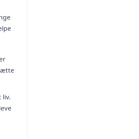
ange
ælpe
er
sætte
liv.
leve