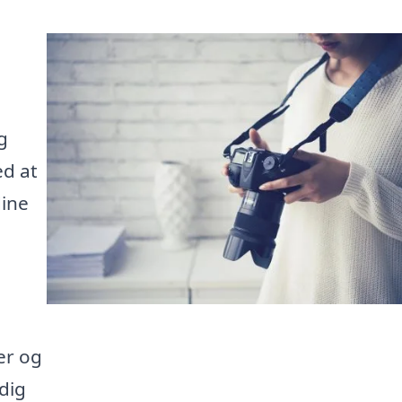
g
ed at
dine
er og
 dig