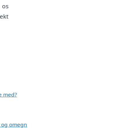
d os
jekt
pe med?
up og omegn