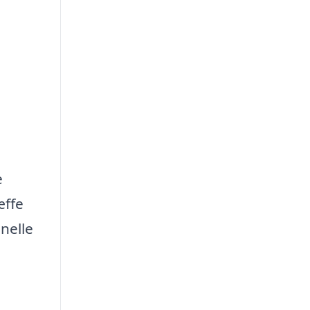
e
æffe
nelle