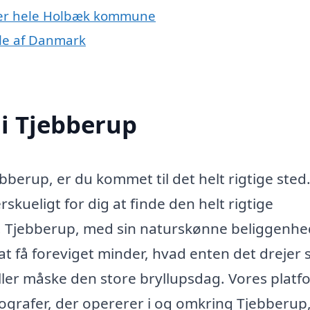
ller hele Holbæk kommune
ele af Danmark
 i Tjebberup
ebberup, er du kommet til det helt rigtige sted
skueligt for dig at finde den helt rigtige
de. Tjebberup, med sin naturskønne beliggenh
t få foreviget minder, hvad enten det drejer 
ler måske den store bryllupsdag. Vores platf
ografer, der opererer i og omkring Tjebberup,