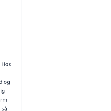
. Hos
ed og
sig
orm
 så