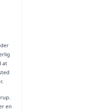
 der
ærlig
l at
sted
r.
erup.
er en