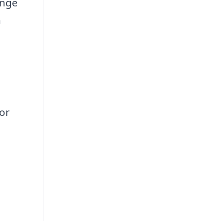
ange
n
or