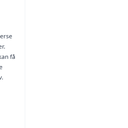
verse
r.
kan få
e
v.