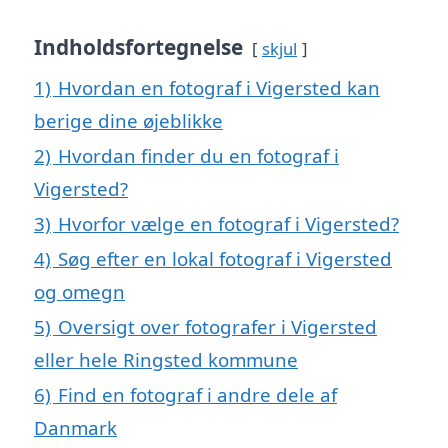
Indholdsfortegnelse
skjul
1)
Hvordan en fotograf i Vigersted kan
berige dine øjeblikke
2)
Hvordan finder du en fotograf i
Vigersted?
3)
Hvorfor vælge en fotograf i Vigersted?
4)
Søg efter en lokal fotograf i Vigersted
og omegn
5)
Oversigt over fotografer i Vigersted
eller hele Ringsted kommune
6)
Find en fotograf i andre dele af
Danmark