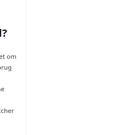
l?
set om
 brug
ne
tcher