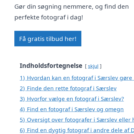
Gør din søgning nemmere, og find den
perfekte fotograf i dag!
Få gratis tilbud her!
Indholdsfortegnelse
skjul
1)
Hvordan kan en fotograf i Særslev gøre 
2)
Finde den rette fotograf i Særslev
3)
Hvorfor vælge en fotograf i Særslev?
4)
Find en fotograf i Særslev og omegn
5)
Oversigt over fotografer i Særslev ell
6)
Find en dygtig fotograf i andre dele af