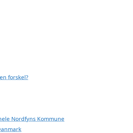
en forskel?
er hele Nordfyns Kommune
 Danmark