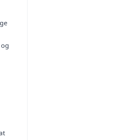
ige
v og
at