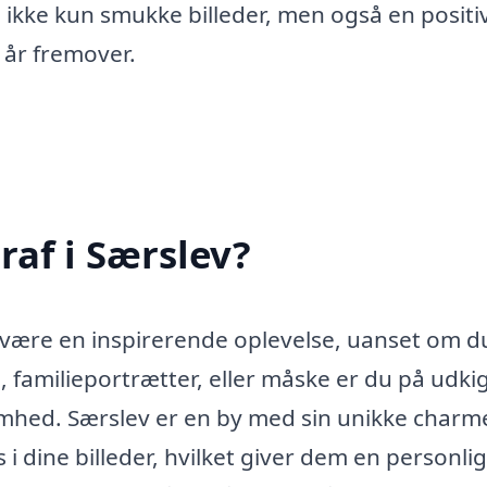
u ikke kun smukke billeder, men også en positi
 år fremover.
raf i Særslev?
n være en inspirerende oplevelse, uanset om d
d, familieportrætter, eller måske er du på udki
ksomhed. Særslev er en by med sin unikke charm
i dine billeder, hvilket giver dem en personli