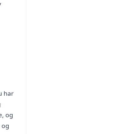
v
u har
g
e, og
g og