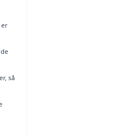
 er
 de
r, så
e