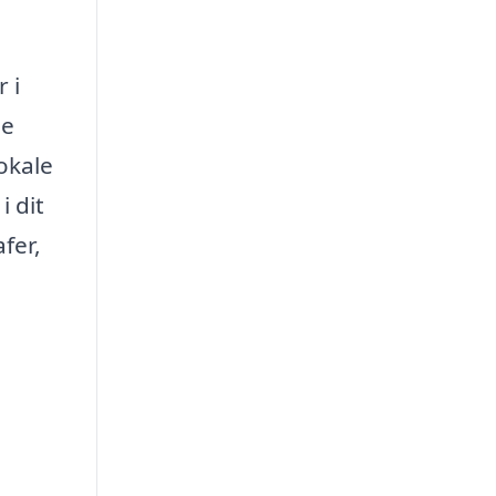
 i
ge
okale
i dit
fer,