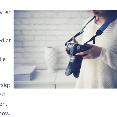
v, er
ed at
lle
rsigt
ed
en,
hov.