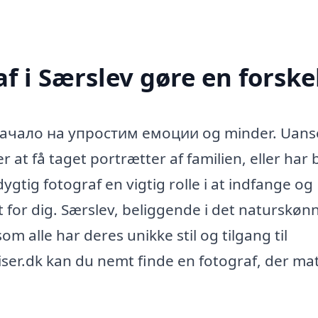
f i Særslev gøre en forske
e начало на упростим емоции og minder. Uan
r at få taget portrætter af familien, eller har
 dygtig fotograf en vigtig rolle i at indfange og
 for dig. Særslev, beliggende i det naturskøn
m alle har deres unikke stil og tilgang til
iser.dk kan du nemt finde en fotograf, der ma