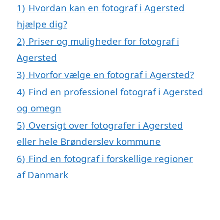
1)
Hvordan kan en fotograf i Agersted
hjælpe dig?
2)
Priser og muligheder for fotograf i
Agersted
3)
Hvorfor vælge en fotograf i Agersted?
4)
Find en professionel fotograf i Agersted
og omegn
5)
Oversigt over fotografer i Agersted
eller hele Brønderslev kommune
6)
Find en fotograf i forskellige regioner
af Danmark