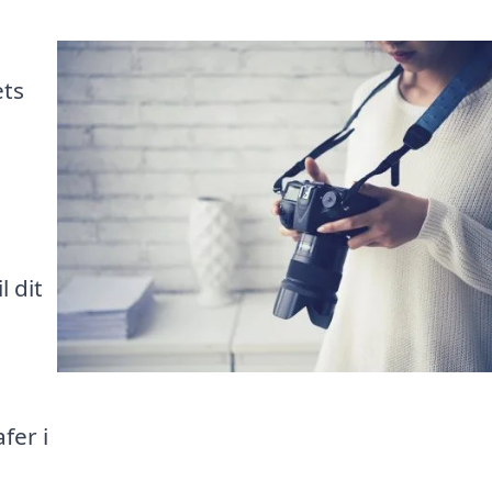
ets
e
l dit
fer i