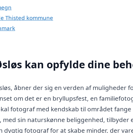
omegn
hele Thisted kommune
anmark
Øsløs kan opfylde dine be
sløs, åbner der sig en verden af muligheder fo
set om det er en bryllupsfest, en familiefoto
okal fotograf med kendskab til området fange
, med sin naturskønne beliggenhed, tilbyder 
dygtig fotograf for at skabe minder, der var