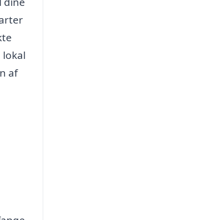
l dine
arter
kte
 lokal
n af
 fange