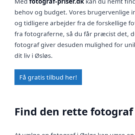
Med
fotograf-priser.dk
kan du nemt finde
behov og budget. Vores brugervenlige int
og tidligere arbejder fra de forskellige
fra fotograferne, så du får præcist det, du
fotograf giver desuden mulighed for unik
dit liv i Øsløs.
Få gratis tilbud her!
Find den rette fotograf 
At vælge en fotograf i Øsløs kan være en