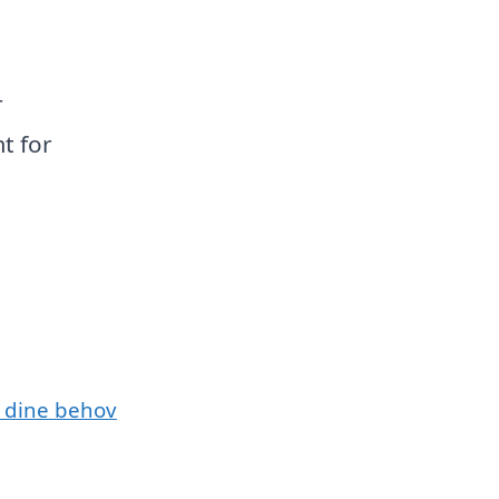
r
t for
e dine behov