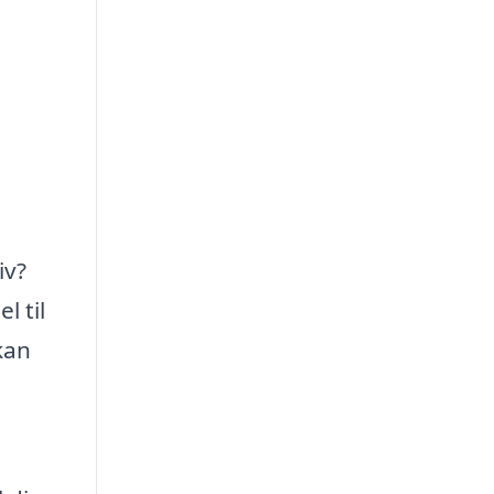
iv?
l til
kan