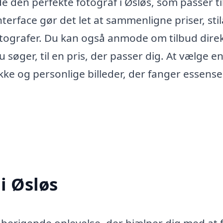
 den perfekte fotograf i Øsløs, som passer ti
erface gør det let at sammenligne priser, stil
 fotografer. Du kan også anmode om tilbud dire
 søger, til en pris, der passer dig. At vælge en
ke og personlige billeder, der fanger essense
i Øsløs
 berigende oplevelse, der hjælper dig med at