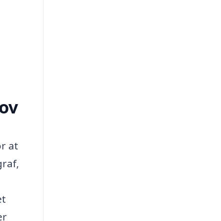
hov
r at
graf,
et
er