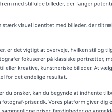
frem med stilfulde billeder, der fanger potenti
n stærk visuel identitet med billeder, der tiltr
, er det vigtigt at overveje, hvilken stil og ti
otografer fokuserer på klassiske portrætter, m
il eller kreative, kunstneriske billeder. At væl
el for det endelige resultat.
der du ønsker, kan du begynde at indhente tilb
 fotograf-priser.dk. Vores platform giver dig e
an sammenligne priser, færdigheder og anmelde