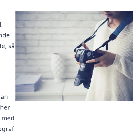
d.
inde
de, så
kan
cher
g med
ograf