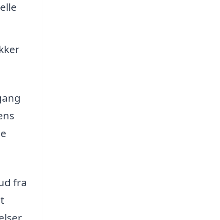
elle
ækker
lgang
ens
ge
ud fra
t
lser.