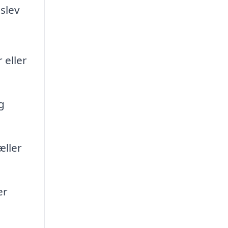
tslev
 eller
g
æller
er