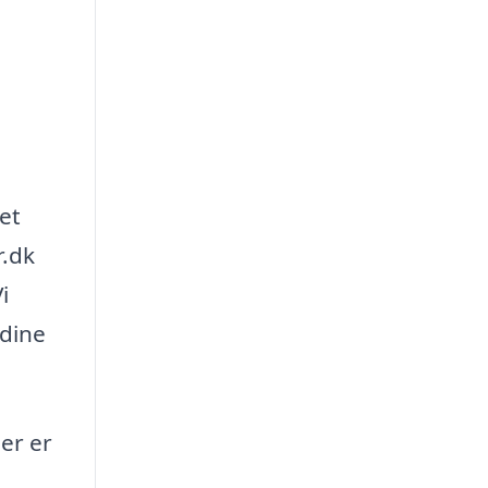
et
r.dk
i
 dine
Her er