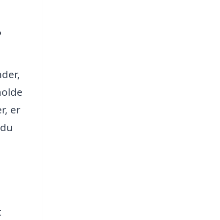
?
nder,
holde
r, er
 du
t