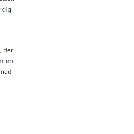
 dig
, der
er en
 med