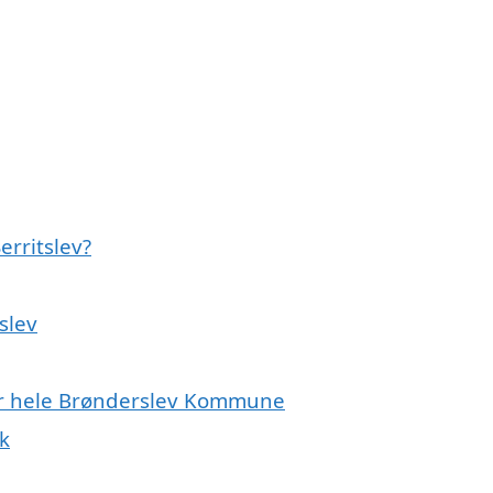
erritslev?
slev
ller hele Brønderslev Kommune
k