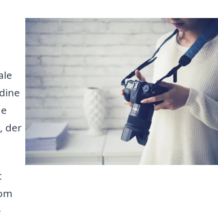
ale
 dine
ge
, der
t
 om
e