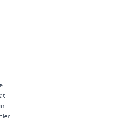
ke
at
en
mler