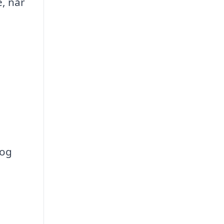
e, når
 og