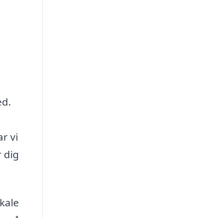
ed.
r vi
 dig
kale