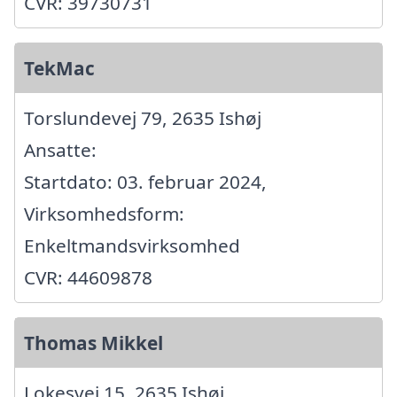
CVR: 39730731
TekMac
Torslundevej 79, 2635 Ishøj
Ansatte:
Startdato: 03. februar 2024,
Virksomhedsform:
Enkeltmandsvirksomhed
CVR: 44609878
Thomas Mikkel
Lokesvej 15, 2635 Ishøj