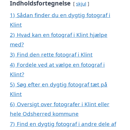
Indholdsfortegnelse
skjul
1)
Sådan finder du en dygtig fotograf i
Klint
2)
Hvad kan en fotograf i Klint hjælpe
med?
3)
Find den rette fotograf i Klint
4)
Fordele ved at vælge en fotograf i
Klint?
5)
Søg efter en dygtig fotograf tæt på
Klint
6)
Oversigt over fotografer i Klint eller
hele Odsherred kommune
7)
Find en dygtig fotograf i andre dele af